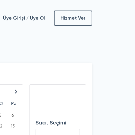
Üye Girişi / Üye Ol
Hizmet Ver
Ct
Pz
5
6
Saat Seçimi
12
13