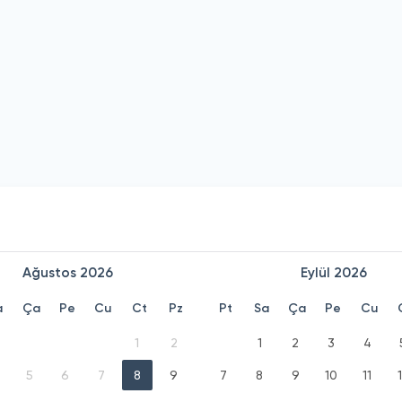
Ağustos
2026
Eylül
2026
a
Ça
Pe
Cu
Ct
Pz
Pt
Sa
Ça
Pe
Cu
1
2
1
2
3
4
5
6
7
8
9
7
8
9
10
11