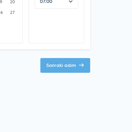
19
20
26
27
Sonraki adım