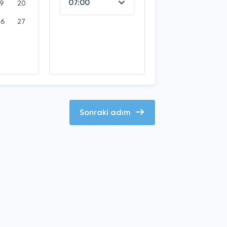
19
20
26
27
Sonraki adım