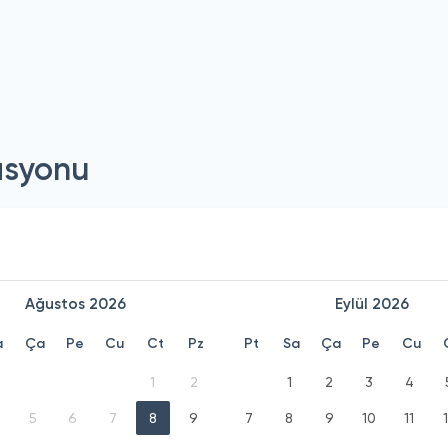
asyonu
Ağustos
2026
Eylül
2026
a
Ça
Pe
Cu
Ct
Pz
Pt
Sa
Ça
Pe
Cu
1
2
1
2
3
4
5
6
7
8
9
7
8
9
10
11