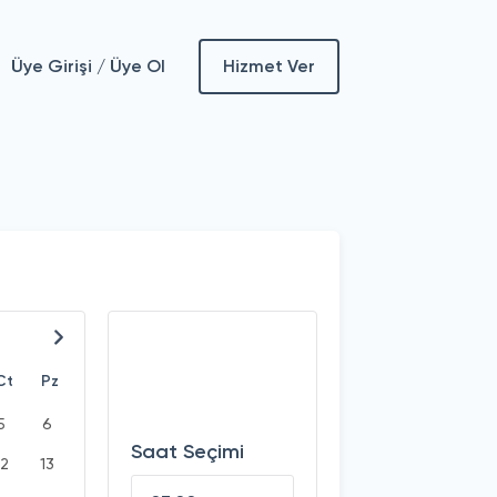
Üye Girişi / Üye Ol
Hizmet Ver
Ct
Pz
5
6
Saat Seçimi
12
13